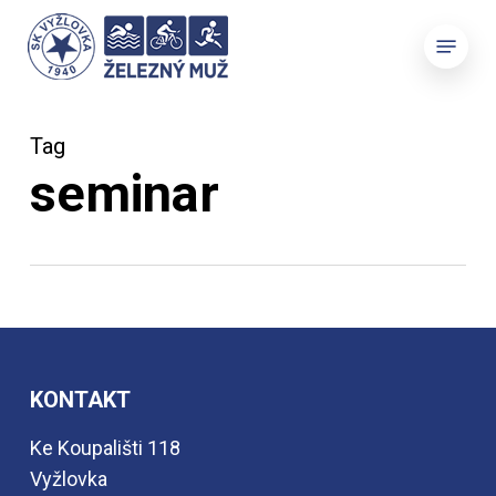
Skip
Menu
to
main
content
Tag
seminar
KONTAKT
Ke Koupališti 118
Vyžlovka